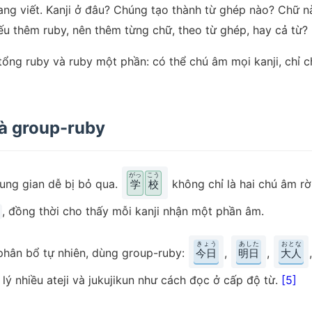
ang viết. Kanji ở đâu? Chúng tạo thành từ ghép nào? Chữ n
u thêm ruby, nên thêm từng chữ, theo từ ghép, hay cả từ?
ổng ruby và ruby một phần: có thể chú âm mọi kanji, chỉ c
à group-ruby
がっ
こう
ung gian dễ bị bỏ qua.
không chỉ là hai chú âm rời
学
校
, đồng thời cho thấy mỗi kanji nhận một phần âm.
きょう
あした
おとな
phân bổ tự nhiên, dùng group-ruby:
,
,
今日
明日
大人
lý nhiều ateji và jukujikun như cách đọc ở cấp độ từ.
[5]