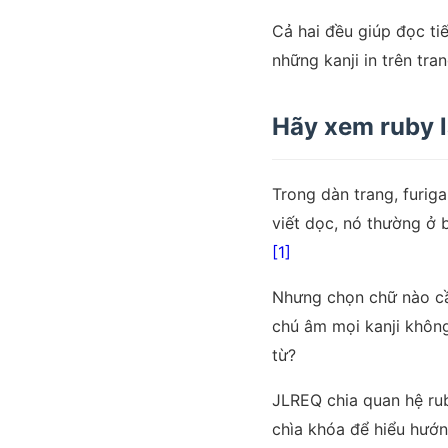
Cả hai đều giúp đọc ti
những kanji in trên tr
Hãy xem ruby l
Trong dàn trang, furiga
viết dọc, nó thường ở 
[1]
Nhưng chọn chữ nào cầ
chú âm mọi kanji không
từ?
JLREQ chia quan hệ rub
chìa khóa để hiểu hướn