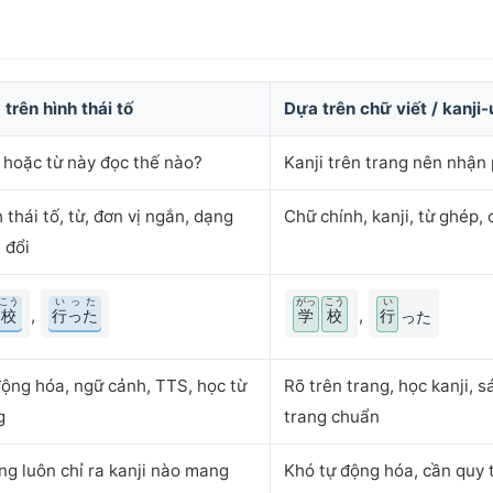
trên hình thái tố
Dựa trên chữ viết / kanji-
 hoặc từ này đọc thế nào?
Kanji trên trang nên nhận
 thái tố, từ, đơn vị ngắn, dạng
Chữ chính, kanji, từ ghép, 
 đổi
こう
いった
がっ
こう
い
,
,
校
行った
学
校
行
った
ộng hóa, ngữ cảnh, TTS, học từ
Rõ trên trang, học kanji, s
g
trang chuẩn
g luôn chỉ ra kanji nào mang
Khó tự động hóa, cần quy 