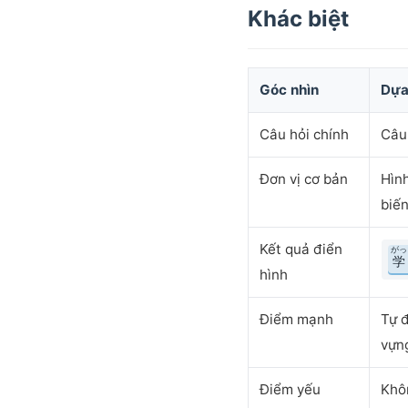
Khác biệt
Góc nhìn
Dựa 
Câu hỏi chính
Câu
Đơn vị cơ bản
Hình
biến
Kết quả điển
がっ
学
hình
Điểm mạnh
Tự đ
vựn
Điểm yếu
Khôn