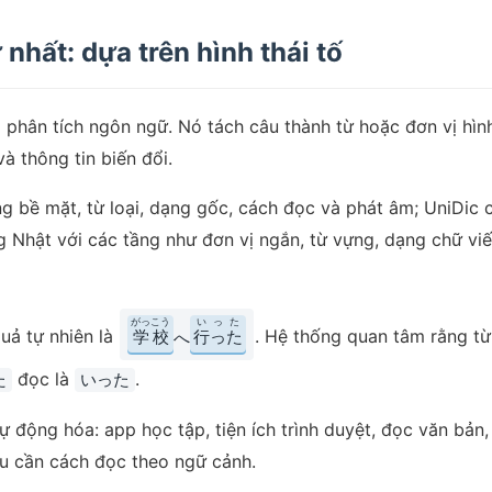
nhất: dựa trên hình thái tố
phân tích ngôn ngữ. Nó tách câu thành từ hoặc đơn vị hình 
và thông tin biến đổi.
 bề mặt, từ loại, dạng gốc, cách đọc và phát âm; UniDic 
ếng Nhật với các tầng như đơn vị ngắn, từ vựng, dạng chữ v
がっこう
いった
quả tự nhiên là
. Hệ thống quan tâm rằng t
学校
行った
へ
đọc là
.
た
いった
 động hóa: app học tập, tiện ích trình duyệt, đọc văn bản,
ều cần cách đọc theo ngữ cảnh.