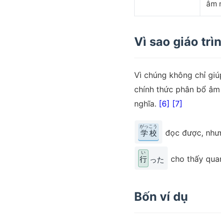
âm 
Vì sao giáo trì
Vì chúng không chỉ giúp
chính thức phân bổ âm 
nghĩa.
[6]
[7]
がっこう
đọc được, nh
学校
い
cho thấy quan
行
った
Bốn ví dụ