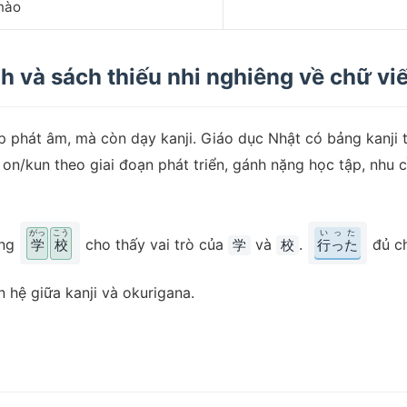
nào
nh và sách thiếu nhi nghiêng về chữ vi
 phát âm, mà còn dạy kanji. Giáo dục Nhật có bảng kanji th
on/kun theo giai đoạn phát triển, gánh nặng học tập, nhu c
がっ
こう
いった
ưng
cho thấy vai trò của
và
.
đủ c
学
校
学
校
行った
 hệ giữa kanji và okurigana.