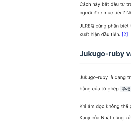
Cách này bắt đầu từ tr
người đọc mục tiêu? Nế
JLREQ cũng phân biệt t
xuất hiện đầu tiên.
[2]
Jukugo-ruby v
Jukugo-ruby là dạng tr
bằng của từ ghép
学校
Khi âm đọc không thể 
Kanji của Nhật cũng xử 