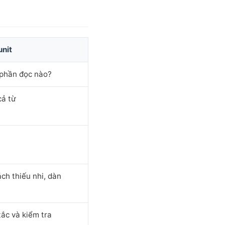
unit
 phần đọc nào?
cả từ
ách thiếu nhi, dàn
tắc và kiểm tra