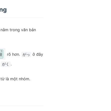
ang
nằm trong văn bản
こう
rõ hơn.
ở đây
校
がっ
p
.
がく
 từ là một nhóm.