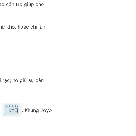
ào cần trợ giúp cho
hữ khó, hoặc chỉ lần
 rạc; nó giữ sự cân
おととい
,
. Khung Joyo
一昨日