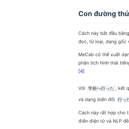
Con đường thứ 
Cách này bắt đầu bằng 
đọc, từ loại, dạng gốc 
MeCab có thể xuất dạng
phân tích hình thái ti
[4]
Với
, kết 
学校へ行った
và dạng biến đổi
行っ
Cách này rất hợp cho tự
điển điện tử và NLP đ