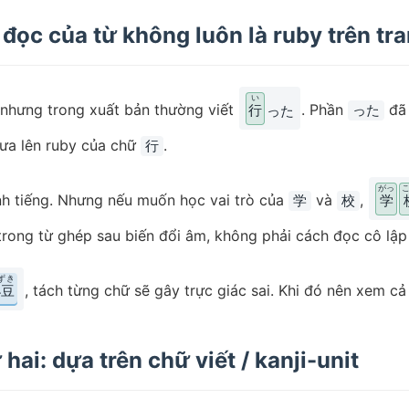
đọc của từ không luôn là ruby trên tr
い
 nhưng trong xuất bản thường viết
. Phần
đã 
行
った
った
đưa lên ruby của chữ
.
行
がっ
h tiếng. Nhưng nếu muốn học vai trò của
và
,
学
校
学
trong từ ghép sau biến đổi âm, không phải cách đọc cô lậ
ずき
, tách từng chữ sẽ gây trực giác sai. Khi đó nên xem cả
小豆
ai: dựa trên chữ viết / kanji-unit