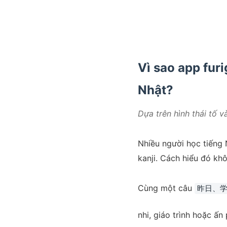
Vì sao app fur
Nhật?
Dựa trên hình thái tố v
Nhiều người học tiếng 
kanji. Cách hiểu đó kh
Cùng một câu
昨日、
nhi, giáo trình hoặc ấ