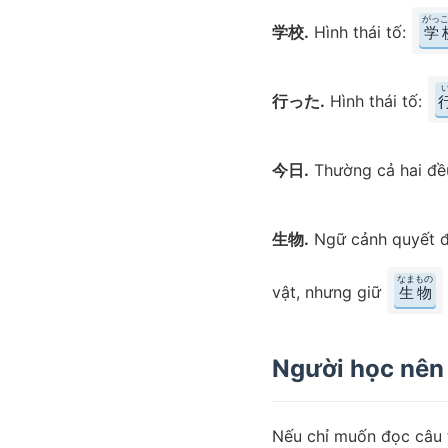
がっ
学校.
Hình thái tố:
学
行った.
Hình thái tố:
今日.
Thường cả hai đề
生物.
Ngữ cảnh quyết 
なまもの
vật, nhưng giữ
生物
Người học nên
Nếu chỉ muốn đọc câu tr