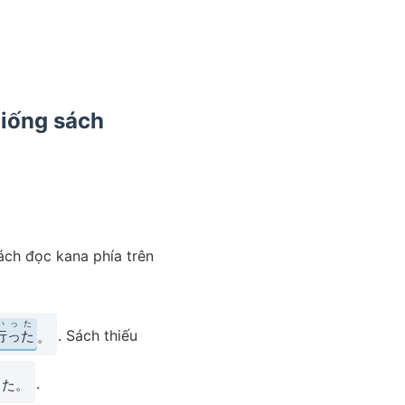
giống sách
cách đọc kana phía trên
いった
. Sách thiếu
行った
。
.
った。