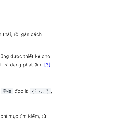
thái, rồi gán cách
cũng được thiết kế cho
iết và dạng phát âm.
[3]
ừ
đọc là
,
学校
がっこう
 chỉ mục tìm kiếm, từ