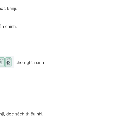
ọc kanji.
ản chính.
せい
ぶつ
cho nghĩa sinh
生
物
ji, đọc sách thiếu nhi,