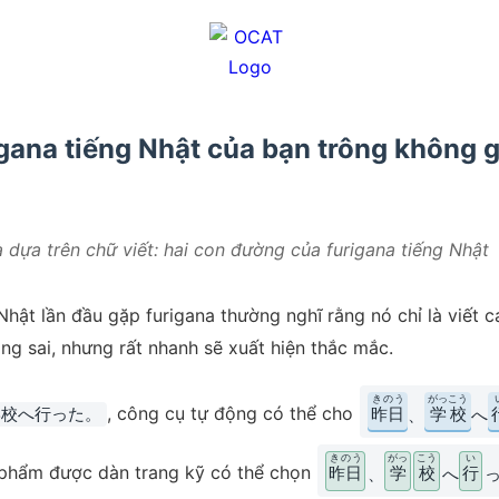
igana tiếng Nhật của bạn trông không 
à dựa trên chữ viết: hai con đường của furigana tiếng Nhật
Nhật lần đầu gặp furigana thường nghĩ rằng nó chỉ là viết 
ông sai, nhưng rất nhanh sẽ xuất hiện thắc mắc.
きのう
がっこう
, công cụ tự động có thể cho
学校へ行った。
昨日
学校
、
へ
きのう
がっ
こう
い
n phẩm được dàn trang kỹ có thể chọn
昨日
学
校
行
、
へ