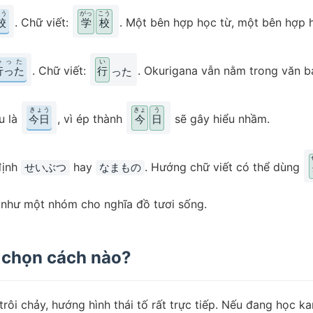
こう
がっ
こう
. Chữ viết:
. Một bên hợp học từ, một bên hợp h
校
学
校
いった
い
. Chữ viết:
. Okurigana vẫn nằm trong văn b
行った
行
った
きょう
きょ
う
u là
, vì ép thành
sẽ gây hiểu nhầm.
今日
今
日
định
hay
. Hướng chữ viết có thể dùng
せいぶつ
なまもの
như một nhóm cho nghĩa đồ tươi sống.
 chọn cách nào?
ôi chảy, hướng hình thái tố rất trực tiếp. Nếu đang học kan