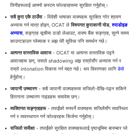
तिनीहरूलाई आफ्नो कस्टम फोल्डरहरूमा सुरक्षित गर्नुहोस्।
सबै कुरा एकै ठाउँमा
- विदेशी भाषाका वाक्यहरू सुरक्षित गरेर श्रवण
अभ्यास गर्न मात्र होइन, OCAT ले
विषयगत कुराकानी मोड
,
श्याडोइङ
अभ्यास
, सङ्ग्रह सूचीमा ठाडो लेआउट, वाक्य बैंक सङ्ग्रह, सुत्ने समय
काउन्टडाउन प्लेब्याक र अझ धेरै सुविधा पनि समर्थन गर्छ।
अत्यन्त वास्तविक आवाज
- OCAT मा अत्यन्त वास्तविक पढ्ने
आवाजहरू छन्, जसले shadowing अझ राम्रोसँग अभ्यास गर्न र
राम्रो intonation विकास गर्न मद्दत गर्छ। थप विवरणका लागि
डेमो
हेर्नुहोस्।
जापानी उच्चारण
- सबै जापानी वाक्यहरूमा सजिलो-देखि-पढ्न सकिने
हिरागाना उच्चारण गाइडहरू समावेश छन्।
व्यक्तिगत सङ्ग्रहहरू
- तपाईंको मनपर्ने वाक्यहरू सजिलैसँग व्यवस्थित
गर्न र व्यवस्थापन गर्न फोल्डरहरू सिर्जना गर्नुहोस्।
सजिलो समीक्षा
- तपाईंको सुरक्षित वाक्यहरूलाई पृष्ठभूमिमा बारम्बार प्ले