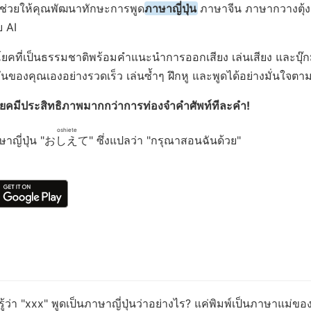
่ช่วยให้คุณพัฒนาทักษะการพูด
ภาษาญี่ปุ่น
ภาษาจีน ภาษากวางตุ้ง
 AI
ี่เป็นธรรมชาติพร้อมคำแนะนำการออกเสียง เล่นเสียง และบุ๊กมาร
ของคุณเองอย่างรวดเร็ว เล่นซ้ำๆ ฝึกหู และพูดได้อย่างมั่นใจต
ยคมีประสิทธิภาพมากกว่าการท่องจำคำศัพท์ทีละคำ!
oshiete
ญี่ปุ่น "
おしえて
" ซึ่งแปลว่า "กรุณาสอนฉันด้วย"
ู้ว่า "xxx" พูดเป็นภาษาญี่ปุ่นว่าอย่างไร? แค่พิมพ์เป็นภาษาแม