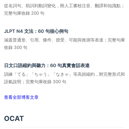
從名詞句、助詞到動詞變化，附人工審校注音、翻譯和知識點；
完整句庫收錄 200 句
JLPT N4 文法：60 句核心例句
涵蓋普通形、引用、條件、授受、可能與推測等表達；完整句庫
收錄 300 句
日文口語縮約與聽力：60 句真實會話表達
訓練「てる」「ちゃう」「なきゃ」等高頻縮約，附完整形式和
語氣說明；完整句庫收錄 300 句
查看全部博客文章
OCAT