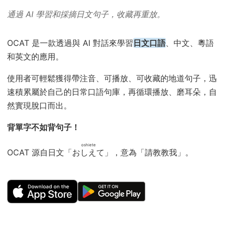
通過 AI 學習和採摘日文句子，收藏再重放。
OCAT 是一款透過與 AI 對話來學習
日文口語
、中文、粵語
和英文的應用。
使用者可輕鬆獲得帶注音、可播放、可收藏的地道句子，迅
速積累屬於自己的日常口語句庫，再循環播放、磨耳朵，自
然實現脫口而出。
背單字不如背句子！
oshiete
OCAT 源自日文「
おしえて
」，意為「請教教我」。