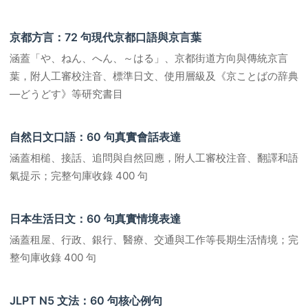
京都方言：72 句現代京都口語與京言葉
涵蓋「や、ねん、へん、～はる」、京都街道方向與傳統京言
葉，附人工審校注音、標準日文、使用層級及《京ことばの辞典
―どうどす》等研究書目
自然日文口語：60 句真實會話表達
涵蓋相槌、接話、追問與自然回應，附人工審校注音、翻譯和語
氣提示；完整句庫收錄 400 句
日本生活日文：60 句真實情境表達
涵蓋租屋、行政、銀行、醫療、交通與工作等長期生活情境；完
整句庫收錄 400 句
JLPT N5 文法：60 句核心例句