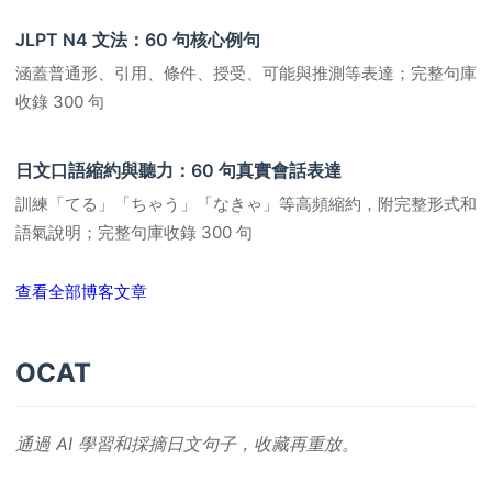
JLPT N4 文法：60 句核心例句
涵蓋普通形、引用、條件、授受、可能與推測等表達；完整句庫
收錄 300 句
日文口語縮約與聽力：60 句真實會話表達
訓練「てる」「ちゃう」「なきゃ」等高頻縮約，附完整形式和
語氣說明；完整句庫收錄 300 句
查看全部博客文章
OCAT
通過 AI 學習和採摘日文句子，收藏再重放。