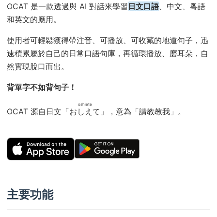
OCAT 是一款透過與 AI 對話來學習
日文口語
、中文、粵語
和英文的應用。
使用者可輕鬆獲得帶注音、可播放、可收藏的地道句子，迅
速積累屬於自己的日常口語句庫，再循環播放、磨耳朵，自
然實現脫口而出。
背單字不如背句子！
oshiete
OCAT 源自日文「
おしえて
」，意為「請教教我」。
主要功能