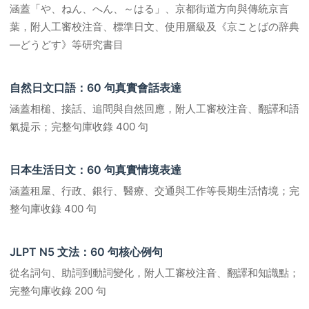
涵蓋「や、ねん、へん、～はる」、京都街道方向與傳統京言
葉，附人工審校注音、標準日文、使用層級及《京ことばの辞典
―どうどす》等研究書目
自然日文口語：60 句真實會話表達
涵蓋相槌、接話、追問與自然回應，附人工審校注音、翻譯和語
氣提示；完整句庫收錄 400 句
日本生活日文：60 句真實情境表達
涵蓋租屋、行政、銀行、醫療、交通與工作等長期生活情境；完
整句庫收錄 400 句
JLPT N5 文法：60 句核心例句
從名詞句、助詞到動詞變化，附人工審校注音、翻譯和知識點；
完整句庫收錄 200 句