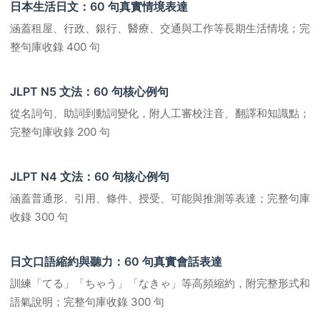
日本生活日文：60 句真實情境表達
涵蓋租屋、行政、銀行、醫療、交通與工作等長期生活情境；完
整句庫收錄 400 句
JLPT N5 文法：60 句核心例句
從名詞句、助詞到動詞變化，附人工審校注音、翻譯和知識點；
完整句庫收錄 200 句
JLPT N4 文法：60 句核心例句
涵蓋普通形、引用、條件、授受、可能與推測等表達；完整句庫
收錄 300 句
日文口語縮約與聽力：60 句真實會話表達
訓練「てる」「ちゃう」「なきゃ」等高頻縮約，附完整形式和
語氣說明；完整句庫收錄 300 句