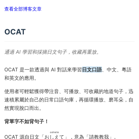
查看全部博客文章
OCAT
通過 AI 學習和採摘日文句子，收藏再重放。
OCAT 是一款透過與 AI 對話來學習
日文口語
、中文、粵語
和英文的應用。
使用者可輕鬆獲得帶注音、可播放、可收藏的地道句子，迅
速積累屬於自己的日常口語句庫，再循環播放、磨耳朵，自
然實現脫口而出。
背單字不如背句子！
oshiete
OCAT 源自日文「
おしえて
」，意為「請教教我」。