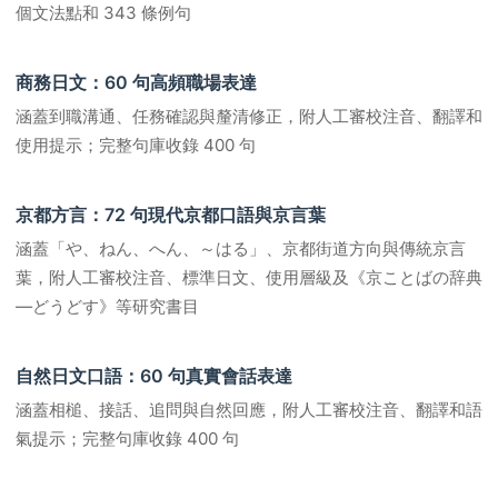
個文法點和 343 條例句
商務日文：60 句高頻職場表達
涵蓋到職溝通、任務確認與釐清修正，附人工審校注音、翻譯和
使用提示；完整句庫收錄 400 句
京都方言：72 句現代京都口語與京言葉
涵蓋「や、ねん、へん、～はる」、京都街道方向與傳統京言
葉，附人工審校注音、標準日文、使用層級及《京ことばの辞典
―どうどす》等研究書目
自然日文口語：60 句真實會話表達
涵蓋相槌、接話、追問與自然回應，附人工審校注音、翻譯和語
氣提示；完整句庫收錄 400 句