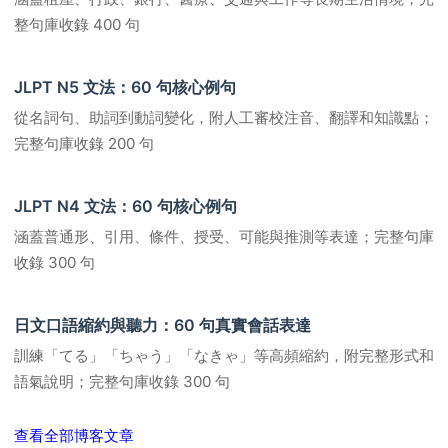
整句庫收錄 400 句
JLPT N5 文法：60 句核心例句
從名詞句、助詞到動詞變化，附人工審校注音、翻譯和知識點；
完整句庫收錄 200 句
JLPT N4 文法：60 句核心例句
涵蓋普通形、引用、條件、授受、可能與推測等表達；完整句庫
收錄 300 句
日文口語縮約與聽力：60 句真實會話表達
訓練「てる」「ちゃう」「なきゃ」等高頻縮約，附完整形式和
語氣說明；完整句庫收錄 300 句
查看全部博客文章