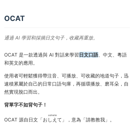
OCAT
通過 AI 學習和採摘日文句子，收藏再重放。
OCAT 是一款透過與 AI 對話來學習
日文口語
、中文、粵語
和英文的應用。
使用者可輕鬆獲得帶注音、可播放、可收藏的地道句子，迅
速積累屬於自己的日常口語句庫，再循環播放、磨耳朵，自
然實現脫口而出。
背單字不如背句子！
oshiete
OCAT 源自日文「
おしえて
」，意為「請教教我」。