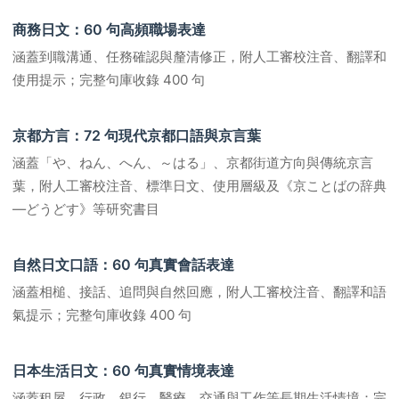
商務日文：60 句高頻職場表達
涵蓋到職溝通、任務確認與釐清修正，附人工審校注音、翻譯和
使用提示；完整句庫收錄 400 句
京都方言：72 句現代京都口語與京言葉
涵蓋「や、ねん、へん、～はる」、京都街道方向與傳統京言
葉，附人工審校注音、標準日文、使用層級及《京ことばの辞典
―どうどす》等研究書目
自然日文口語：60 句真實會話表達
涵蓋相槌、接話、追問與自然回應，附人工審校注音、翻譯和語
氣提示；完整句庫收錄 400 句
日本生活日文：60 句真實情境表達
涵蓋租屋、行政、銀行、醫療、交通與工作等長期生活情境；完