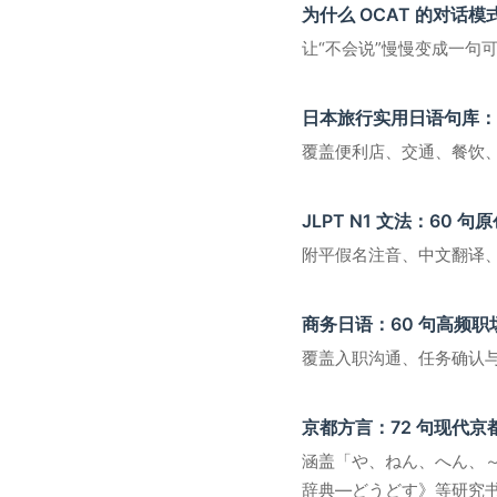
为什么 OCAT 的对话
让“不会说”慢慢变成一句
日本旅行实用日语句库：1
覆盖便利店、交通、餐饮、
JLPT N1 文法：60 
附平假名注音、中文翻译、接
商务日语：60 句高频职
覆盖入职沟通、任务确认与
京都方言：72 句现代
涵盖「や、ねん、へん、
辞典―どうどす》等研究