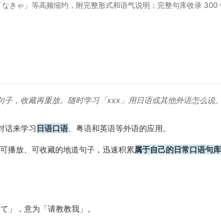
なきゃ」等高频缩约，附完整形式和语气说明；完整句库收录 300 
语句子，收藏再重放。随时学习「xxx」用日语或其他外语怎么说
 对话来学习
日语口语
、粤语和英语等外语的应用。
可播放、可收藏的地道句子，迅速积累
属于自己的日常口语句库
えて
」，意为「请教教我」。