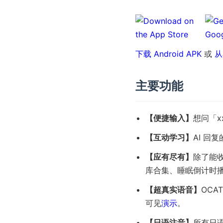
下载 Android APK
或
从
主要功能
【便捷输入】
想问「x
【互动学习】
AI 回
【应有尽有】
除了能
库合集、睡眠倒计时播
【超真实语音】
OC
可见
演示
。
【日语注音】
所有日