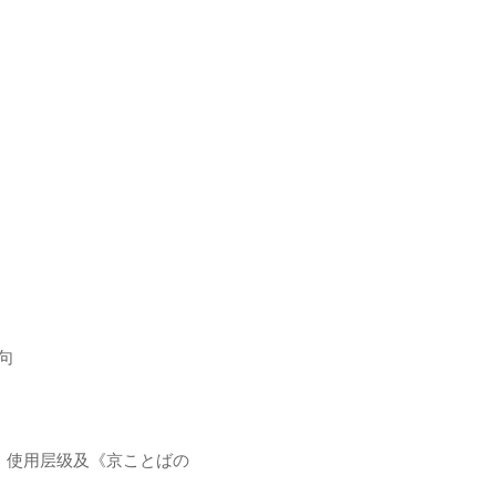
句
、使用层级及《京ことばの