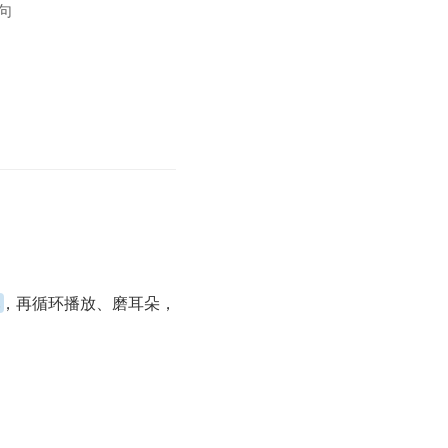
句
。
，再循环播放、磨耳朵，