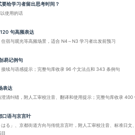
模式要给学习者留出思考时间？
可以使用的话
20 句高频表达
住宿与观光等高频场景，适合 N4～N3 学习者出发前预习
句原创易记例句
续与语感提示；完整句库收录 96 个文法点和 343 条例句
场表达
澄清纠错，附人工审校注音、翻译和使用提示；完整句库收录 400 
京都口语与京言叶
～はる」、京都街道方向与传统京言叶，附人工审校注音、标准日文
书目