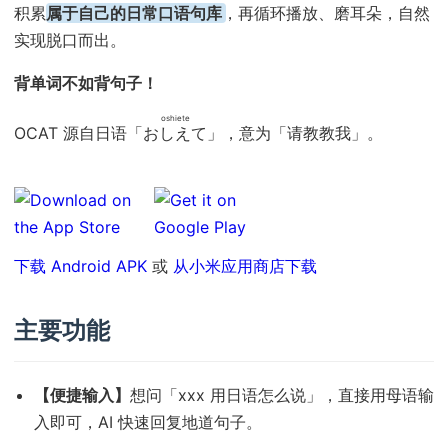
积累
属于自己的日常口语句库
，再循环播放、磨耳朵，自然
实现脱口而出。
背单词不如背句子！
oshiete
OCAT 源自日语「
おしえて
」，意为「请教教我」。
下载 Android APK
或
从小米应用商店下载
主要功能
【便捷输入】
想问「xxx 用日语怎么说」，直接用母语输
入即可，AI 快速回复地道句子。