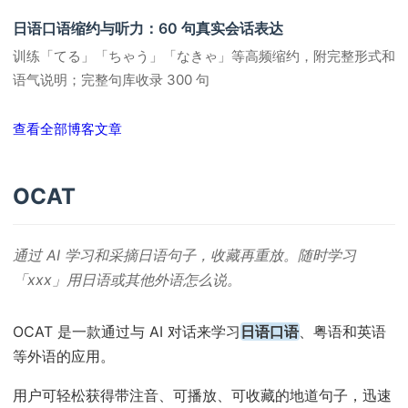
日语口语缩约与听力：60 句真实会话表达
训练「てる」「ちゃう」「なきゃ」等高频缩约，附完整形式和
语气说明；完整句库收录 300 句
查看全部博客文章
OCAT
通过 AI 学习和采摘日语句子，收藏再重放。随时学习
「xxx」用日语或其他外语怎么说。
OCAT 是一款通过与 AI 对话来学习
日语口语
、粤语和英语
等外语的应用。
用户可轻松获得带注音、可播放、可收藏的地道句子，迅速