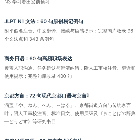
N3 学习者出发前预习
JLPT N1 文法：60 句原创易记例句
附平假名注音、中文翻译、接续与语感提示；完整句库收录 96
个文法点和 343 条例句
商务日语：60 句高频职场表达
覆盖入职沟通、任务确认与澄清纠错，附人工审校注音、翻译和
使用提示；完整句库收录 400 句
京都方言：72 句现代京都口语与京言叶
涵盖「や、ねん、へん、～はる」、京都街道方向与传统京言
叶，附人工审校注音、标准日文、使用层级及《京ことばの辞典
―どうどす》等研究书目